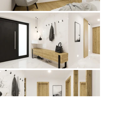
Líbí se Vám tento návrh?