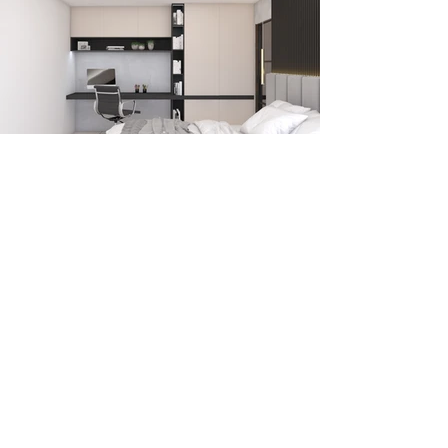
Líbí se Vám tento návrh?
Prohlédněte si i další 3D vizualizace