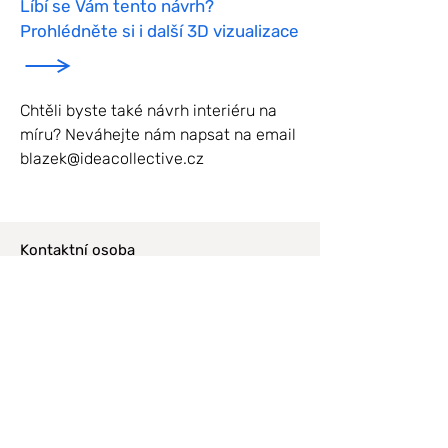
Líbí se Vám tento návrh?
Prohlédněte si i další 3D vizualizace
Chtěli byste také návrh interiéru na
míru? Neváhejte nám napsat na email
blazek@ideacollective.cz
Kontaktní osoba
Tomáš Blažek
+420 777 001 721
blazek@ideacollective.cz
Sídlo společnosti
Ideacollective, s.r.o.
Tuřanka 1519/115a