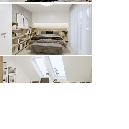
Líbí se Vám tento návrh?
Prohlédněte si i další 3D vizualizace