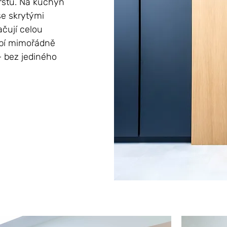
rstů. Na kuchyň
se skrytými
čují celou
obí mimořádně
– bez jediného