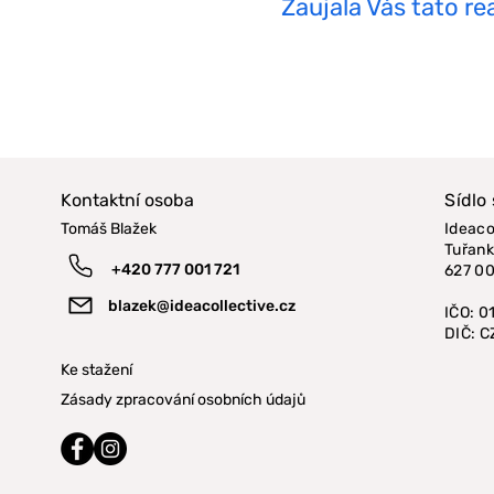
Zaujala Vás tato re
Kontaktní osoba
Sídlo
Tomáš Blažek
Ideacol
Tuřank
+420 777 001 721
627 00
blazek@ideacollective.cz
IČO: 
DIČ: 
Ke stažení
Zásady zpracování osobních údajů