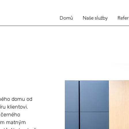
Domů
Naše služby
Refe
inného domu od
u klientovi.
 černého
tním matným