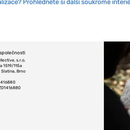
alizace? Prohlédněte si další soukromé interi
 společnosti
lective, s.r.o.
a 1519/115a
 Slatina, Brno
01416880
CZ01416880