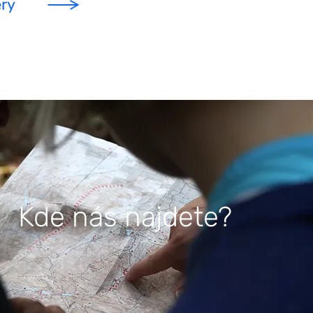
éry
Kde nás najdete?