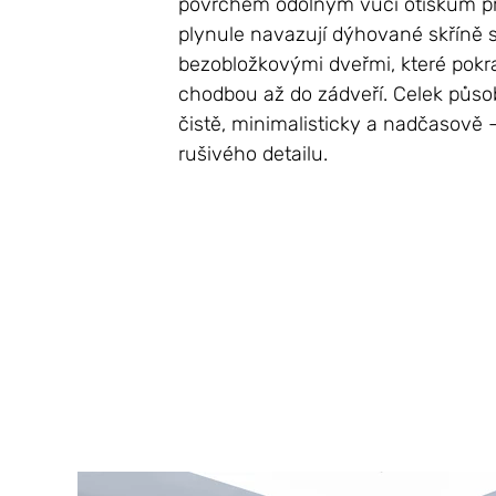
povrchem odolným vůči otiskům p
plynule navazují dýhované skříně 
bezobložkovými dveřmi, které pokra
chodbou až do zádveří. Celek půs
čistě, minimalisticky a nadčasově 
rušivého detailu.