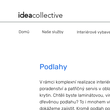
idea
collective
Domů
Naše služby
Podlahy
V rámci komplexní realizace interié
poradenství a patřičný servis v ob
krytin. Chtěli byste laminátovou, v
dřevěnou podlahu? To i mnohem ví
dokážeme zajistit. Kromě podlah