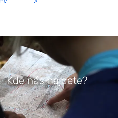
íme
Kde nás najdete?